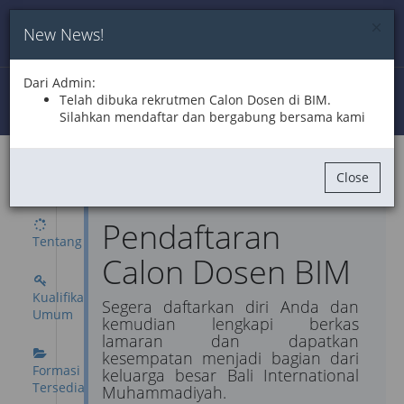
New News!
Rekrutmen
BIM
2026
Dari Admin:
Telah dibuka rekrutmen Calon Dosen di BIM.
Login
Silahkan mendaftar dan bergabung bersama kami
BERGABUNG DENGAN BIM
Close
Pendaftaran
Tentang
Calon Dosen BIM
Kualifikasi
Segera daftarkan diri Anda dan
Umum
kemudian lengkapi berkas
lamaran dan dapatkan
kesempatan menjadi bagian dari
Formasi
keluarga besar Bali International
Tersedia
Muhammadiyah.