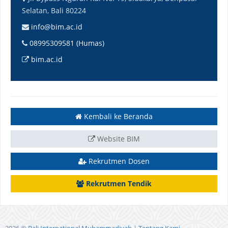
Selatan, Bali 80224
info@bim.ac.id
08995309581 (Humas)
bim.ac.id
Kembali ke Beranda
Website BIM
Rekrutmen Dosen
Rekrutmen Tendik